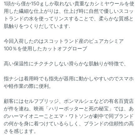
1頭から僅か150ｇしか取れない貴重なカシミヤウールを使
用した繊細な仕上がりは、仕上げ時に自然で優しいスコッ
トランドの水を使ってリンスすることで、柔らかな質感と
肌触りをつくりだしています.
今回入荷したのはスコットランド産のピュアカシミア
100％を使用したカットオフグローブ
高い保温性にチクチクしない滑らかな肌触りが特徴で、
指ナシは着用時でも指先が器用に動かしやすいのでスマホ
や軽作業の際に便利。
顧客にはセルフブリッジ、ボンマルシェなどの有名百貨店
が件を連ね、映画「ハリーポッターと死の秘宝」では、あ
のハーマイオニーことエマ・ワトソンが劇中で同ブランド
の何かを身に着つけているらしく、ブランドの信頼性の高
さを感じます。