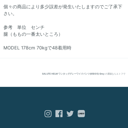
個々の商品により多少誤差が発生いたしますのでご了承下
さい。
参考 単位 センチ
腿（ももの一番太いところ）
MODEL 178cm 70kgで48着用時
SALUTE HELM ワンタッググレーワイドパンツ(65005) Grey
の通販ならエトフで