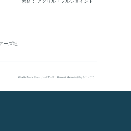
素材： アクリル・フルジョイント
アーズ社
Charlie Bears チャーリーベアーズ Harvest Moon
の通販ならエトフで