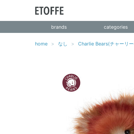
brands
categories
home
なし
Charlie Bears(チャー