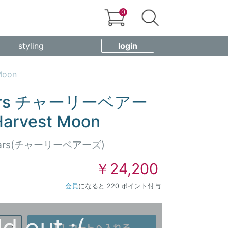
0
styling
login
Moon
Bears チャーリーベアー
rvest Moon
 Bears(チャーリーベアーズ)
￥24,200
会員
になると 220 ポイント付与
ld out :(