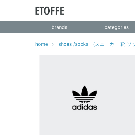
brands
categories
home
shoes /socks (スニーカー 靴 ソ