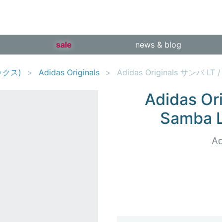
sale
news & blog
ックス)
Adidas Originals
Adidas Originals サンバ LT /
Adidas Or
Samba L
Ad