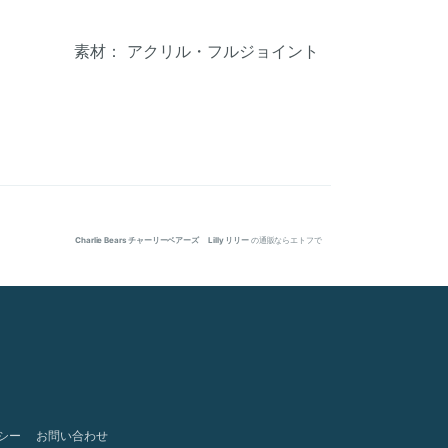
素材： アクリル・フルジョイント
Charlie Bears チャーリーベアーズ Lilly リリー
の通販ならエトフで
シー
お問い合わせ