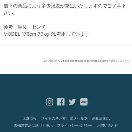
個々の商品により多少誤差が発生いたしますのでご了承下
さい。
参考 単位 センチ
MODEL 178cm 70kgでL着用しています
エトフ別注 HTC Dickies Eisenhower Jacket #SN-32 Stone
の通販ならエトフで
店舗情報
サイトの使い方
購入ヘルプ
通販法表記
古物営業法に基づく表示
プライバシーポリシー
お問い合わせ