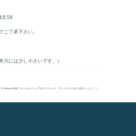
袖丈58
でご了承下さい。
着用時(本川には少し小さいです。）
J.C. Penney MW マシンウォッシャブルワークシャツ ヴィンテージ-B
の通販ならエトフで