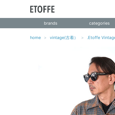
brands
categories
home
vintage(古着）
.Etoffe Vintag