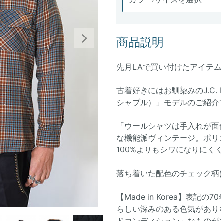
商品説明
Next
先月LAで買い付けたアイテ
古着好きにはお馴染みのJ.C.
シャブル）」モデルのご紹介
「ウールシャツは手入れが面
な機能派ヴィンテージ。ポリ
100%よりもシワになりに
落ち着いた配色のチェック柄
【Made in Korea】表
らしい深みのある色気があり
ドコンディション」なものが