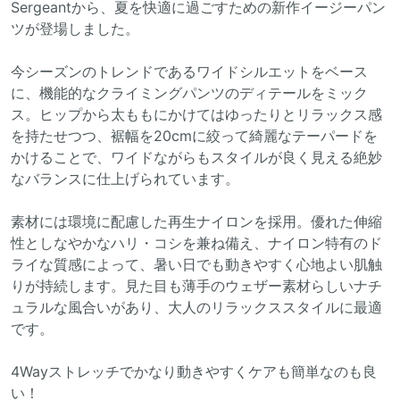
Sergeantから、夏を快適に過ごすための新作イージーパン
ツが登場しました。
今シーズンのトレンドであるワイドシルエットをベース
に、機能的なクライミングパンツのディテールをミック
ス。ヒップから太ももにかけてはゆったりとリラックス感
を持たせつつ、裾幅を20cmに絞って綺麗なテーパードを
かけることで、ワイドながらもスタイルが良く見える絶妙
なバランスに仕上げられています。
素材には環境に配慮した再生ナイロンを採用。優れた伸縮
性としなやかなハリ・コシを兼ね備え、ナイロン特有のド
ライな質感によって、暑い日でも動きやすく心地よい肌触
りが持続します。見た目も薄手のウェザー素材らしいナチ
ュラルな風合いがあり、大人のリラックススタイルに最適
です。
4Wayストレッチでかなり動きやすくケアも簡単なのも良
い！