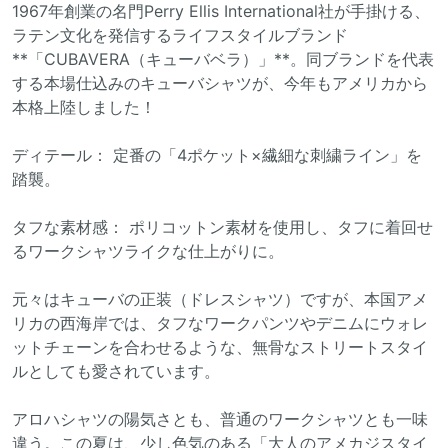
1967年創業の名門Perry Ellis International社が手掛ける、
ラテン文化を発信するライフスタイルブランド
**「CUBAVERA（キューバベラ）」**。同ブランドを代表
する本場仕込みのキューバシャツが、今年もアメリカから
本格上陸しました！
ディテール： 定番の「4ポケット×繊細な刺繍ライン」を
踏襲。
タフな素材感： ポリコットン素材を使用し、タフに着回せ
るワークシャツライクな仕上がりに。
元々はキューバの正装（ドレスシャツ）ですが、本国アメ
リカの西海岸では、タフなワークパンツやデニムにウォレ
ットチェーンを合わせるような、無骨なストリートスタイ
ルとしても愛されています。
アロハシャツの陽気さとも、普通のワークシャツとも一味
違う。この夏は、少し色気のある「大人のアメカジスタイ