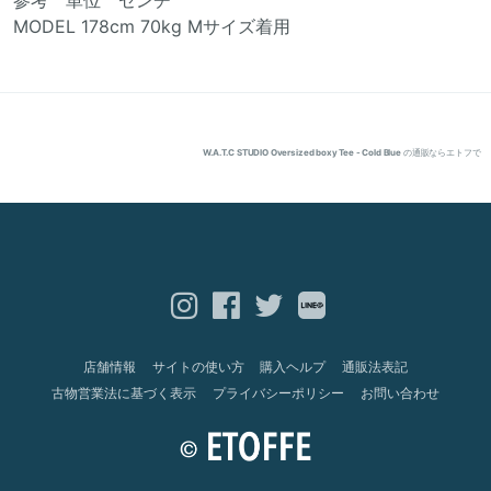
参考 単位 センチ
MODEL 178cm 70kg Mサイズ着用
W.A.T.C STUDIO Oversized boxy Tee - Cold Blue
の通販ならエトフで
店舗情報
サイトの使い方
購入ヘルプ
通販法表記
古物営業法に基づく表示
プライバシーポリシー
お問い合わせ