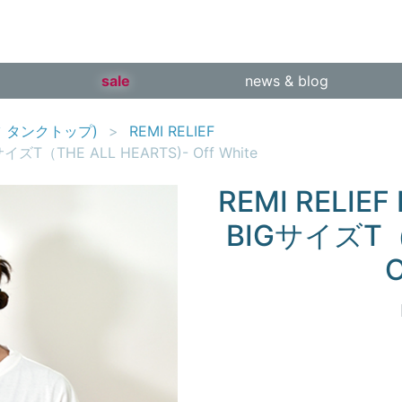
sale
news & blog
シャツ タンクトップ)
REMI RELIEF
イズT（THE ALL HEARTS)- Off White
REMI RELIE
BIGサイズT（T
O