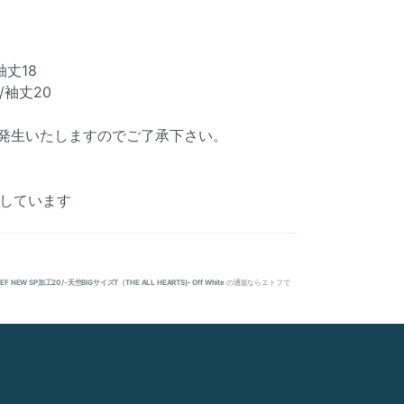
袖丈18
4/袖丈20
発生いたしますのでご了承下さい。
着用しています
LIEF NEW SP加工20/-天竺BIGサイズT（THE ALL HEARTS)- Off White
の通販ならエトフで