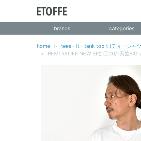
brands
categories
home
tees・lt・tank top t (ティー
REMI RELIEF NEW SP加工20/-天竺BIGサ