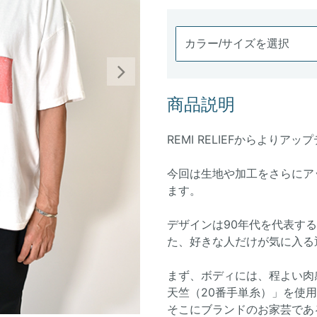
Next
商品説明
REMI RELIEFからより
今回は生地や加工をさらにア
ます。
デザインは90年代を代表す
た、好きな人だけが気に入る
まず、ボディには、程よい肉感
天竺（20番手単糸）」を使
そこにブランドのお家芸であ