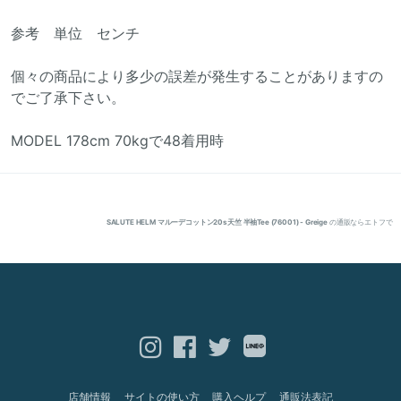
参考 単位 センチ
個々の商品により多少の誤差が発生することがありますの
でご了承下さい。
MODEL 178cm 70kgで48着用時
SALUTE HELM マルーデコットン20s天竺 半袖Tee (76001) - Greige
の通販ならエトフで
店舗情報
サイトの使い方
購入ヘルプ
通販法表記