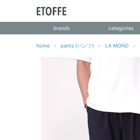
brands
categories
home
pants (パンツ)
LA MOND