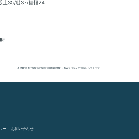
股上35/腿37/裾幅24
用時
LA MOND NEW SEMI WIDE SHARI PANT - Navy Black
の通販ならエトフで
シー
お問い合わせ