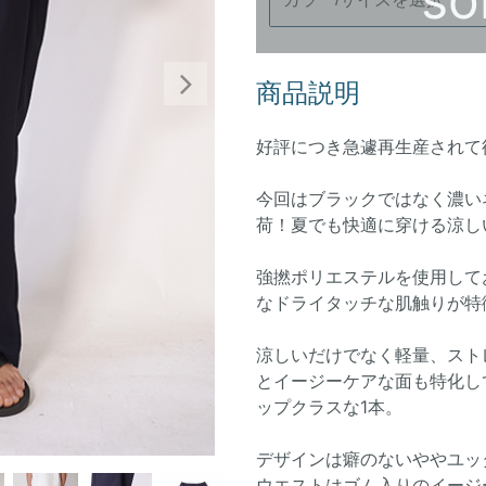
商品説明
Next
好評につき急遽再生産されて
今回はブラックではなく濃い
荷！夏でも快適に穿ける涼し
強撚ポリエステルを使用して
なドライタッチな肌触りが特
涼しいだけでなく軽量、スト
とイージーケアな面も特化し
ップクラスな1本。
デザインは癖のないややユッ
ウエストはゴム入りのイージ