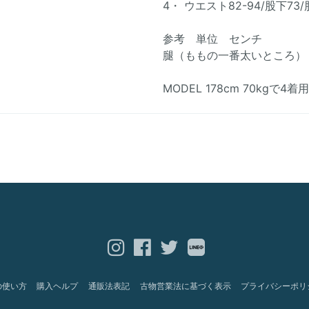
4・ ウエスト82-94/股下73/
参考 単位 センチ
腿（ももの一番太いところ）
MODEL 178cm 70kgで4着
の使い方
購入ヘルプ
通販法表記
古物営業法に基づく表示
プライバシーポリ