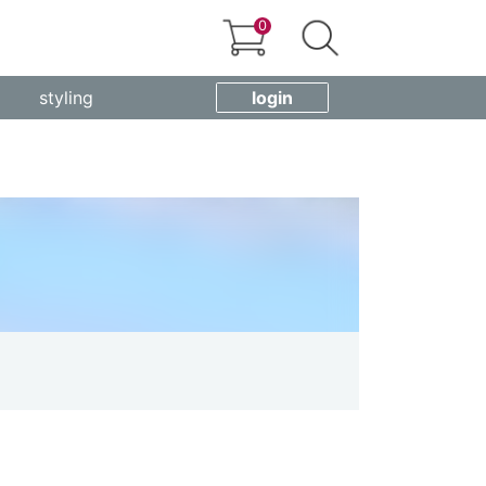
0
styling
login