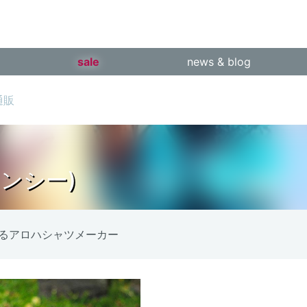
sale
news & blog
の通販
ンシー)
だわるアロハシャツメーカー