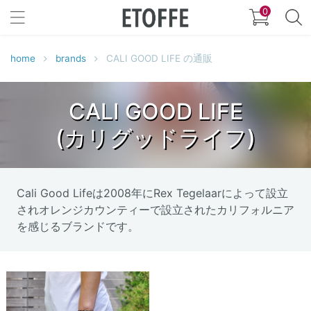
0
home
brands
CALI GOOD LIFE の通販
CALI GOOD LIFE
(カリグッドライフ)
Cali Good Lifeは2008年にRex Tegelaarによって設立
されオレンジカウンティーで設立されたカリフォルニア
を感じるブランドです。