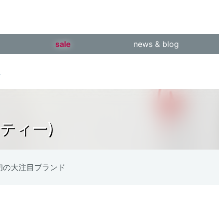
sale
news & blog
販
ティー)
A初の大注目ブランド