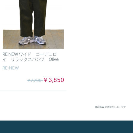
RE:NEW ワイド コーデュロ
イ リラックスパンツ Olive
RE:NEW
￥3,850
￥7,700
RE:NEW
の通販ならエトフで