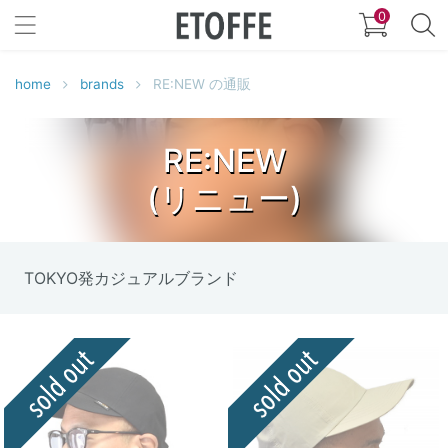
0
home
brands
RE:NEW の通販
RE:NEW
(リニュー)
TOKYO発カジュアルブランド