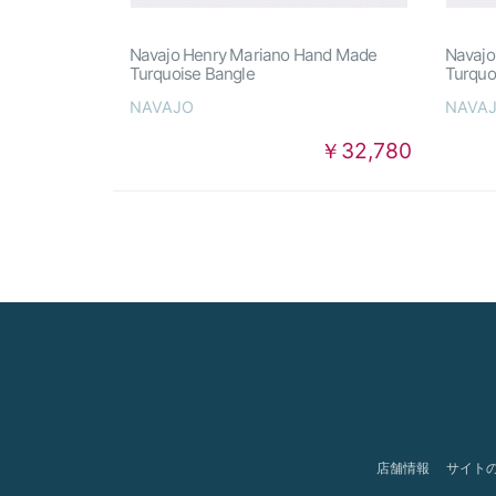
Navajo Henry Mariano Hand Made
Navajo
Turquoise Bangle
Turquo
NAVAJO
NAVA
￥32,780
店舗情報
サイト