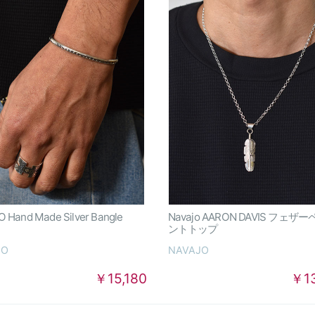
 Hand Made Silver Bangle
Navajo AARON DAVIS フェザ
ントトップ
JO
NAVAJO
￥15,180
￥1