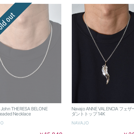
o John THERESA BELONE
Navajo ANNE VALENCIA フェ
Beaded Necklace
ダントトップ 14K
JO
NAVAJO