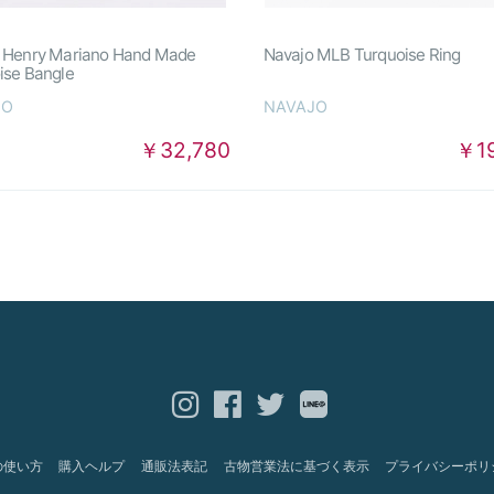
 Henry Mariano Hand Made
Navajo MLB Turquoise Ring
ise Bangle
JO
NAVAJO
￥32,780
￥1
の使い方
購入ヘルプ
通販法表記
古物営業法に基づく表示
プライバシーポリ