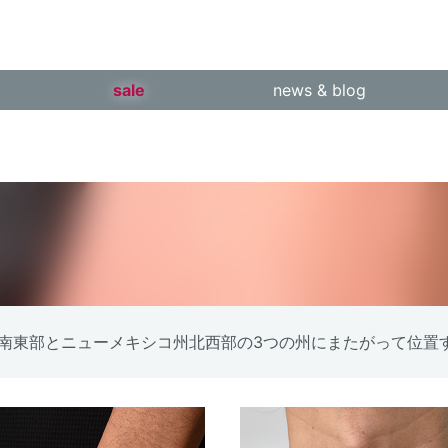
sale
news & blog
南東部とニューメキシコ州北西部の3つの州にまたがって位置