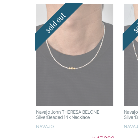
Navajo John THERESA BELONE
Navaj
SilverBeaded 14k Necklace
Silver
NAVAJO
NAVA