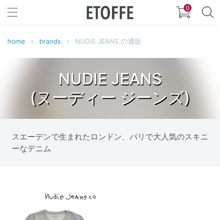
0
home
brands
NUDIE JEANS の通販
NUDIE JEANS
(ヌーディー ジーンズ)
スエーデンで生まれたロンドン、パリで大人気のスキニ
ーなデニム