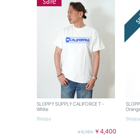
SLOPPY SUPPLY CALIFORCE T -
SLOPP
White
Orang
Sloppy
Slopp
￥4,400
￥6,160