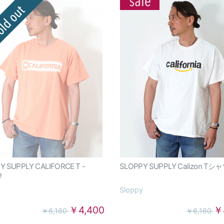
Y SUPPLY CALIFORCE T -
SLOPPY SUPPLY Calizon Tシ
e
y
Sloppy
￥4,400
￥
￥6,160
￥6,160