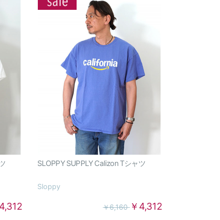
ャツ
SLOPPY SUPPLY Calizon Tシャツ
Sloppy
4,312
￥4,312
￥6,160