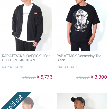
RAP ATTACK "LOVESICK" 10oz
RAP ATTACK Doomsday Tee -
COTTON CARDIGAN
Black
RAP ATTACK
RAP ATTACK
￥6,776
￥3,300
￥9,680
￥6,600