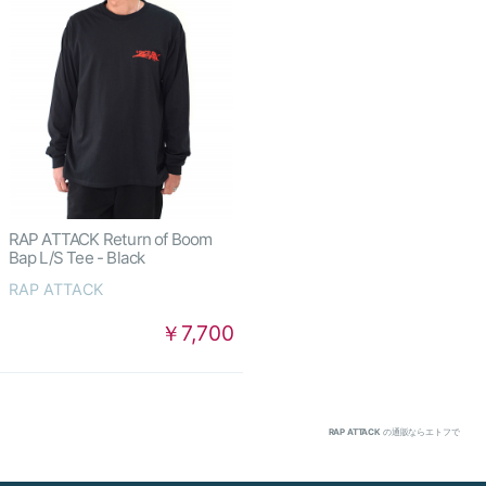
RAP ATTACK Return of Boom
Bap L/S Tee - Black
RAP ATTACK
￥7,700
RAP ATTACK
の通販ならエトフで