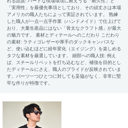
れる品質: ハードな現場環境に耐えうる「耐久性」と
「実用性」を最優先事項としており、その頑丈さは本場
アメリカの職人たちによって実証されています。 熟練
した職人が一点一点手作業（ハンドメイド）で仕上げて
おり、大量生産品にはない「骨太なクラフト感」が最大
の魅力です。 素材とディテールへのこだわり こだわり
の素材: ラティゴレザーや厚手のダックキャンバスな
ど、使い込むほどに経年変化（エイジング）を楽しめる
タフな素材を厳選しています。 細部への職人技: 例え
ば、スチールリベットを打ち込むなど、補強を目的とし
たディテールにさえ、職人のプライドが反映されていま
す。パーツ一つひとつに対しても妥協がなく、非常に堅
牢な作りが特徴です。