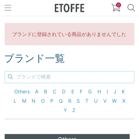
0
ブランドに登録されている商品がありませんでした
ブランド一覧
Others
A
B
C
D
E
F
G
H
I
J
K
L
M
N
O
P
Q
R
S
T
U
V
W
X
Y
Z