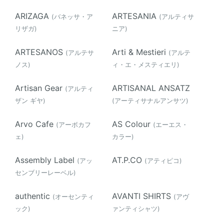
ARIZAGA
ARTESANIA
(バネッサ・ア
(アルティサ
リザガ)
ニア)
ARTESANOS
Arti & Mestieri
(アルテサ
(アルテ
ノス)
ィ・エ・メスティエリ)
Artisan Gear
ARTISANAL ANSATZ
(アルティ
ザン ギヤ)
(アーティサナルアンサツ)
Arvo Cafe
AS Colour
(アーボカフ
(エーエス・
ェ)
カラー)
Assembly Label
AT.P.CO
(アッ
(アティピコ)
センブリーレーベル)
authentic
AVANTI SHIRTS
(オーセンティ
(アヴ
ック)
ァンティシャツ)